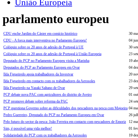
União Europeia
parlamento europeu
CDU enche Jardim do Cáster em comício histórico
30 ma
CDU - A força mais interventiva no Parlamento Europeu!
04 ju
Colóquio sobre os 20 anos de adesão de Portugal à UE
30 se
Colóquio sobre os 20 anos de adesão de Portugal à União Europeia
23 se
Deputado do PCP no Parlamento Europeu visita a Marinha
19 abr
Deputados do PCP ao Parlamento Europeu em Ovar
04 de
Ilda Figueiredo apoia trabalhadores da Investvar
20 no
Ilda Figueiredo em contacto com os trabalhadores da Aerosoles
23 de
Ilda Figueiredo na Yazaki Saltano de Ovar
29 se
PCP debate nova PAC com agricultores do distrito de Aveiro
01 ou
PCP promove debate sobre reforma da PAC
24 se
PCP questiona Governo sobre as dificuldades dos pescadores na pesca com Majoeira
04 ma
Pedro Guerreiro, Deputado do PCP no Parlamento Europeu em Ovar
26 ju
Pelo futuro do sector da pesca: João Ferreira em contacto com pescadores de Emoriz
12 ma
Sim, é possível uma vida melhor!
01 fev
Solidariedade do PCP com os trabalhadores da Aerosoles
19 de